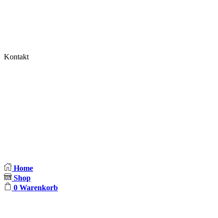
Widerrufsbelehrung
Impressum
Kontakt
Blocki und Judda
Brunowstr. 5
13507 Berlin
E-Mail:
info@blocki-und-judda.de
Home
Shop
0
Warenkorb